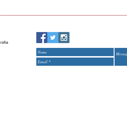
rafia
<script>
(function(i,s,o,g,r,a,m){i['GoogleAnalyticsObject']=r;i[r]=i
(i[r].q=i[r].q||[]).push(arguments)},i[r].l=1*new Date();
m=s.getElementsByTagName(o)
[0];a.async=1;a.src=g;m.parentNode.insertBefore(a,m)
})(window,document,'script','https://www.google-
analytics.com/analytics.js','ga');
ga('create', 'UA-19332518-6', 'auto');
ga('send', 'pageview');
</script>