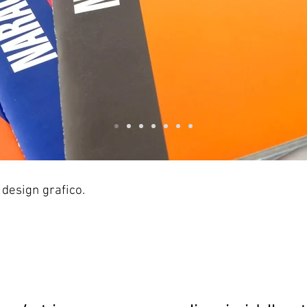
Studiamo e realizziamo
tutto ciò che 
ESIGN GRAFI
 design grafico.