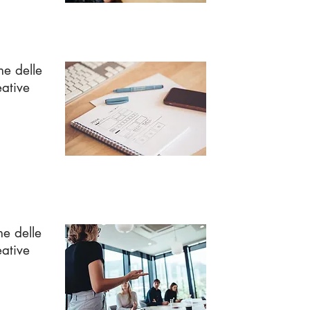
ne delle
eative
ne delle
eative