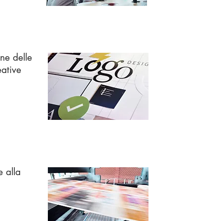
ne delle
eative
 alla