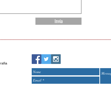
Invia
rafia
<script>
(function(i,s,o,g,r,a,m){i['GoogleAnalyticsObject']=r;i[r]=i
(i[r].q=i[r].q||[]).push(arguments)},i[r].l=1*new Date();
m=s.getElementsByTagName(o)
[0];a.async=1;a.src=g;m.parentNode.insertBefore(a,m)