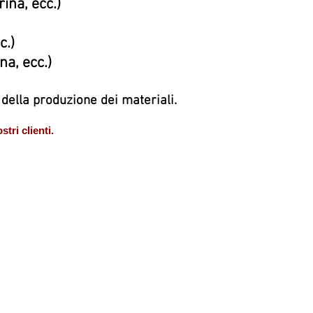
ina, ecc.)
c.)
a, ecc.)
 della produzione dei materiali.
tri clienti.