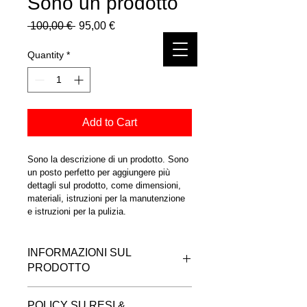
Sono un prodotto
Regular
Sale
 100,00 € 
95,00 €
Price
Price
Quantity
*
Add to Cart
Sono la descrizione di un prodotto. Sono 
un posto perfetto per aggiungere più 
dettagli sul prodotto, come dimensioni, 
materiali, istruzioni per la manutenzione 
e istruzioni per la pulizia.
INFORMAZIONI SUL
PRODOTTO
Questi sono i dettagli di un prodotto. 
POLICY SU RESI &