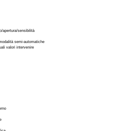
o/apertura/sensibilità
modalità semi-automatiche
li valori intervenire
orno
e
fica