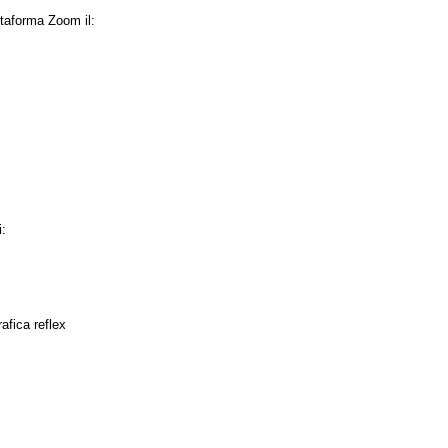
attaforma Zoom il:
i:
Come è fatta una macchina fotografica reflex	