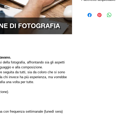
Non è possibile acquis
Per seguire il corso è
pacchetto da 8 lezion
tavano. 
i della fotografia, affrontando sia gli aspetti 
linguaggio e alla composizione.
 seguita da tutti, sia da coloro che si sono 
a da chi invece ha più esperienza, ma vorrebbe 
rafia una volta per tutte.
zione).
una con frequenza settimanale (lunedì sera)