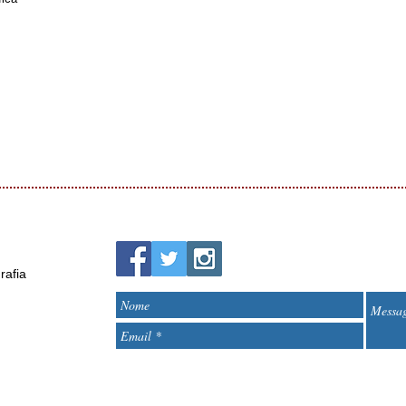
rafia
<script>
(function(i,s,o,g,r,a,m){i['GoogleAnalyticsObject']=r;i[r]=i